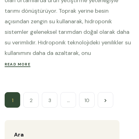
olan ortamlarda ürün yetiştirme yeteneğiyle
tarımı dönüştürüyor. Toprak yerine besin
açısından zengin su kullanarak, hidroponik
sistemler geleneksel tarımdan doğal olarak daha
su verimlidir. Hidroponik teknolojideki yenilikler su
kullanımını daha da azaltarak, onu
READ MORE
1
2
3
…
10
Ara