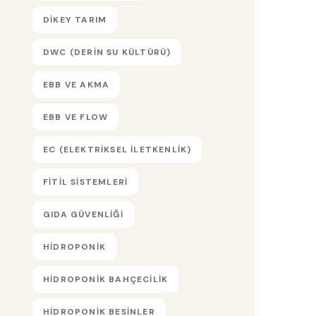
DIKEY TARIM
DWC (DERIN SU KÜLTÜRÜ)
EBB VE AKMA
EBB VE FLOW
EC (ELEKTRIKSEL ILETKENLIK)
FITIL SISTEMLERI
GIDA GÜVENLIĞI
HIDROPONIK
HIDROPONIK BAHÇECILIK
HIDROPONIK BESINLER