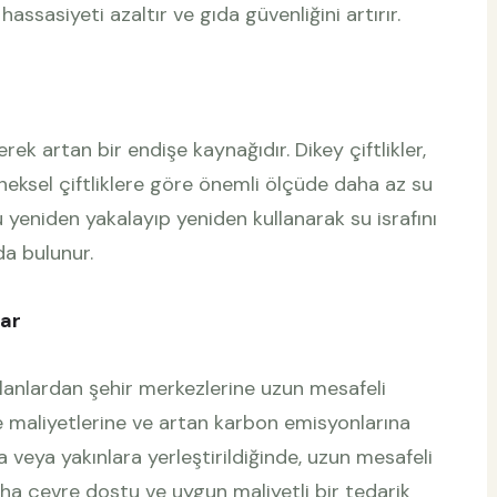
assasiyeti azaltır ve gıda güvenliğini artırır.
ek artan bir endişe kaynağıdır. Dikey çiftlikler,
eneksel çiftliklere göre önemli ölçüde daha az su
yu yeniden yakalayıp yeniden kullanarak su israfını
da bulunur.
lar
 alanlardan şehir merkezlerine uzun mesafeli
ye maliyetlerine ve artan karbon emisyonlarına
a veya yakınlara yerleştirildiğinde, uzun mesafeli
aha çevre dostu ve uygun maliyetli bir tedarik