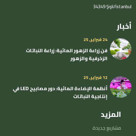
34349 Şişli/İstanbul
أخبار
24 فبراير, 25
فن زراعة الزهور المائية: زراعة النباتات
الزخرفية والزهور
12 فبراير, 25
أنظمة الإضاءة المائية: دور مصابيح LED في
إنتاجية النباتات
المزيد
مشاريع جديدة