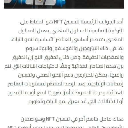
أحد الجوانب الرئيسية لتحسين NFT هو الحفاظ على
التركيبة المناسبة للمحلول المغذي. يعمل المحلول
المغذي كمصدر أساسي للعناصر الأساسية لنمو النبات،
بما في ذلك النيتروجين والفوسفور والبوتاسيوم
والمغذيات الدقيقة. ومن خلال تحقيق التوازن الدقيق
بين هذه العناصر الغذائية وفقًا لاحتياجات النباتات التي تتم
زراعتها، يمكن للمزارعين دعم النمو الصحي وتحسين
إمكانات الإنتاجية. يعد الرصد المنتظم لمستويات العناصر
الغذائية ودرجة الحموضة أمرًا ضروريًا لمنع أوجه القصور
أو الاختلالات التي قد تعيق نمو النبات وتطوره.
هناك عامل حاسم آخر في تحسين NFT وهو ضمان
الأوكسجين الكافي لمنطقة الجذر. بينما توفر أنظمة NFT