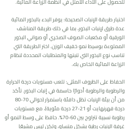
للحصول على الأداء الأمثل في أنظمة الزراعة المائية.
اختيار طريقة الإنبات الصحيحة: يوفر البدء بالبذور المائية
عدة طرق لإنبات البذور، بما في ذلك طريقة المناشف
الورقية أو مكعبات الصوف الصخري أو صواني البذور
المملوءة بوسيط نمو خفيف الوزن. اختر الطريقة التي
تناسب نوع البذور التي تنبتها والمتطلبات المحددة لنظام
الزراعة المائية الخاص بك.
الحفاظ على الظروف المثلى: تلعب مستويات درجة الحرارة
والرطوبة والرطوبة أدوارًا حاسمة في إنبات البذور. تأكد
من أن بيئة الإنبات تظل دافئة باستمرار (حوالي 70-80
درجة فهرنهايت أو 21-27 درجة مئوية)، مع مستويات
رطوبة نسبية تتراوح بين 60-70%. حافظ على وسط النمو أو
غرفة الإنبات رطبة بشكل متساوٍ، ولكن ليس مشبعًا