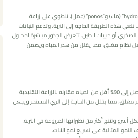
الزراعة المائية، المشتقة من الكلمتين اليونانيتين “hydro” (ماء) و”ponos” (عمل)، تنطوي على زراعة
تلغي هذه الطريقة الحاجة إلى التربة، وتدعم النباتات
الصخري أو حبيبات الطين. تتعرض الجذور مباشرة لمحلول
 خلال نظام مغلق، مما يقلل من هدر المياه ويضمن
كفاءة المياه: تستخدم أنظمة الزراعة المائية ما يصل إلى 90% أقل من المياه مقارنة بالزراعة التقليدية
ظام مغلق، مما يقلل من الحاجة إلى الري المستمر ويجعل
شكل أسرع وتنتج أكثر من نظيراتها المزروعة في التربة.
النمو المثالية على تسريع نمو النبات.