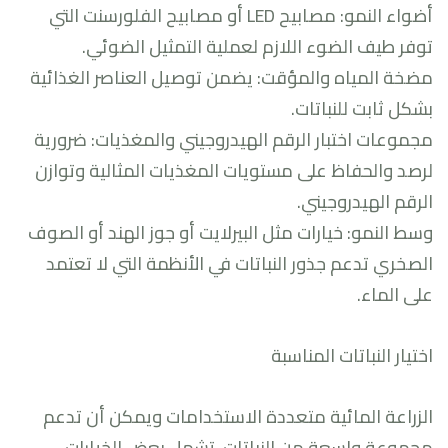
أضواء النمو: مصابيح LED أو مصابيح الفلورسنت التي
توفر طيف الضوء اللازم لعملية التمثيل الضوئي.
مضخة المياه والمؤقت: يضمن توصيل العناصر الغذائية
بشكل ثابت للنباتات.
مجموعات اختبار الرقم الهيدروجيني والمغذيات: ضرورية
لرصد والحفاظ على مستويات المغذيات المثالية وتوازن
الرقم الهيدروجيني.
وسط النمو: خيارات مثل البيرلايت أو جوز الهند أو الصوف
الصخري تدعم جذور النباتات في الأنظمة التي لا تعتمد
على الماء.
اختيار النباتات المناسبة
الزراعة المائية متعددة الاستخدامات ويمكن أن تدعم
مجموعة واسعة من النباتات. تشمل بعض الخيارات