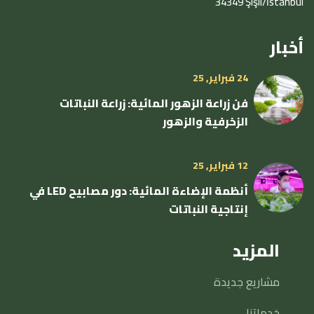
34349 Şişli/İstanbul
أخبار
24 فبراير, 25
فن زراعة الزهور المائية: زراعة النباتات
الزخرفية والزهور
12 فبراير, 25
أنظمة الإضاءة المائية: دور مصابيح LED في
إنتاجية النباتات
المزيد
مشاريع جديدة
خدماتنا