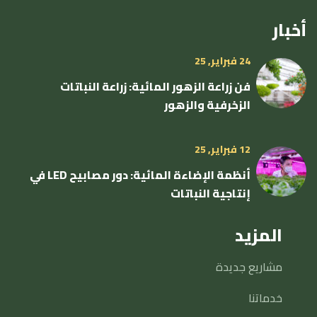
أخبار
24 فبراير, 25
فن زراعة الزهور المائية: زراعة النباتات
الزخرفية والزهور
12 فبراير, 25
أنظمة الإضاءة المائية: دور مصابيح LED في
إنتاجية النباتات
المزيد
مشاريع جديدة
خدماتنا