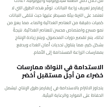
من خلال دمج أنظمة هيدروبونية وأيروبونية، أعادت
إيفارمز تعريف زراعة النباتات. توفّر هذه الطرق التي لا
تعتمد على التربة بيئة مسيطر عليها حيث تتلقى النباتات
كميات دقيقة من العناصر الغذائية والماء، مما يعزز من
نمو مسرع وامتصاص محسن للعناصر الغذائية. نتيجةً
لذلك، يتم تقصير دورات المحصول، ويتم زيادة الإنتاج
بشكل كبير، مما يتناول تحديات أمان الغذاء ويدفع
بممارسات الزراعة المستدامة إلى الأمام.
الاستدامة في النواة: ممارسات
خضراء من أجل مستقبل أخضر
يتجاوز الالتزام بالاستدامة في إيفارمز طرق الإنتاج، ليشمل
الحفاظ على الموارد والرعاية البيئية.